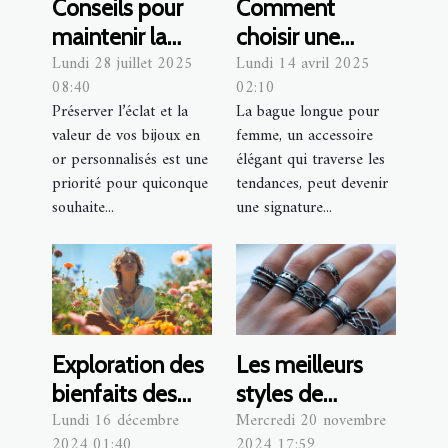
Conseils pour
Comment
maintenir la
choisir une
Lundi 28 juillet 2025
Lundi 14 avril 2025
qualité de vos
bague longue
08:40
02:10
bijoux en or
pour femme
Préserver l’éclat et la
La bague longue pour
personnalisés
adaptée à votre
valeur de vos bijoux en
femme, un accessoire
style
or personnalisés est une
élégant qui traverse les
priorité pour quiconque
tendances, peut devenir
souhaite...
une signature...
Exploration des
Les meilleurs
bienfaits des
styles de
Lundi 16 décembre
Mercredi 20 novembre
bijoux en pierres
bagues en acier
2024 01:40
2024 17:59