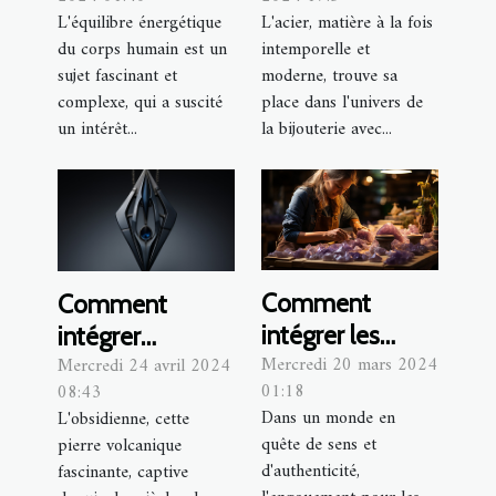
naturelles pour
pour chaque
L'équilibre énergétique
L'acier, matière à la fois
l'équilibre des
occasion
du corps humain est un
intemporelle et
chakras
sujet fascinant et
moderne, trouve sa
complexe, qui a suscité
place dans l'univers de
un intérêt...
la bijouterie avec...
Comment
Comment
intégrer les
intégrer
Mercredi 20 mars 2024
Mercredi 24 avril 2024
pierres
l'obsidienne
01:18
08:43
naturelles dans
dans la
Dans un monde en
L'obsidienne, cette
la création de
conception de
quête de sens et
pierre volcanique
bijoux éthiques
bijoux
d'authenticité,
fascinante, captive