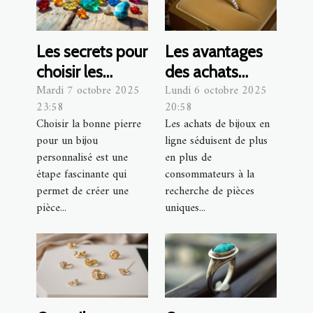
Les secrets pour
Les avantages
choisir les
des achats
Mardi 7 octobre 2025
Lundi 6 octobre 2025
pierres de votre
sécurisés de
23:58
20:58
bijou
bijoux en ligne
Choisir la bonne pierre
Les achats de bijoux en
personnalisé
pour un bijou
ligne séduisent de plus
personnalisé est une
en plus de
étape fascinante qui
consommateurs à la
permet de créer une
recherche de pièces
pièce...
uniques...