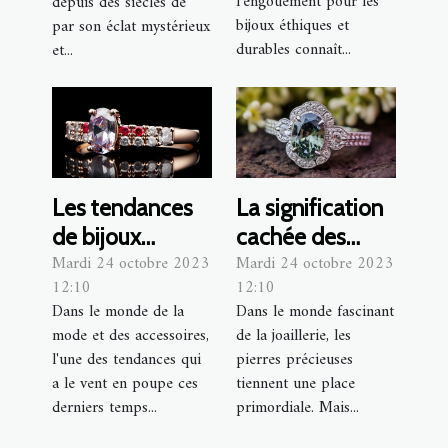
et durables
modernes et
l'engouement pour les
depuis des siècles de
bijoux éthiques et
par son éclat mystérieux
éthiques ?
durables connaît...
et...
Les tendances
La signification
de bijoux
cachée des
Mardi 24 octobre 2023
Mardi 24 octobre 2023
minimalistes à
pierres
12:10
12:10
adopter
précieuses en
Dans le monde de la
Dans le monde fascinant
joaillerie
mode et des accessoires,
de la joaillerie, les
l'une des tendances qui
pierres précieuses
a le vent en poupe ces
tiennent une place
derniers temps...
primordiale. Mais...